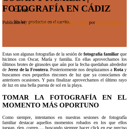
FOTOGRAFÍA EN CÁDIZ
Carrito
No hay productos en el carrito.
Publicado el
4 septiembre, 2017
24 enero, 2022
por
Dani Troncoso
Estas son algunas fotografías de la sesión de
fotografía familiar
que
hicimos con Oscar, María y familia. En ellas aprovechamos los
últimos brotes de girasoles que aún por la fecha quedaban alrededor
de
Jerez de la Frontera
. Posteriormente nos desplazamos a
Rota
y
buscamos esos pequeños rincones de luz que ya conocíamos de
anteriores ocasiones. Y para finalizar aprovechamos el último rayo
de luz en una bella puesta de sol en la playa.
TOMAR LA FOTOGRAFÍA EN EL
MOMENTO MÁS OPORTUNO
Como siempre, intentamos en nuestras sesiones de fotografía
familiar destacar aquellos momentos robados en los que ellos
juegan, ríen, corren…, buscando siempre hacer click en ese preciso