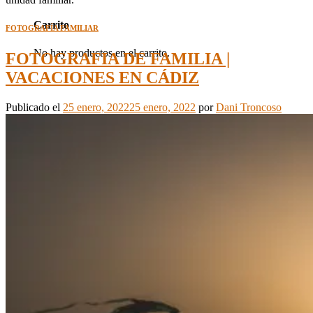
Carrito
FOTOGRAFÍA FAMILIAR
No hay productos en el carrito.
FOTOGRAFIA DE FAMILIA |
VACACIONES EN CÁDIZ
Publicado el
25 enero, 2022
25 enero, 2022
por
Dani Troncoso