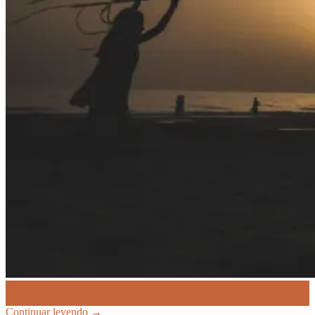
25
Ene
Continuar leyendo
→