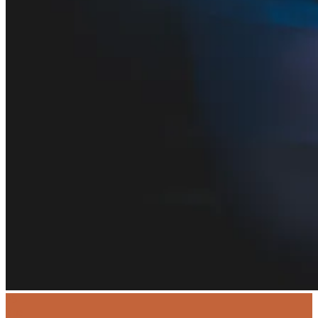
25
Ene