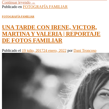
Continuar leyendo
→
Publicado en
FOTOGRAFÍA FAMILIAR
FOTOGRAFÍA FAMILIAR
UNA TARDE CON IRENE, VICTOR,
MARTINA Y VALERIA | REPORTAJE
DE FOTOS FAMILIAR
Publicado el
19 julio, 2017
24 enero, 2022
por
Dani Troncoso