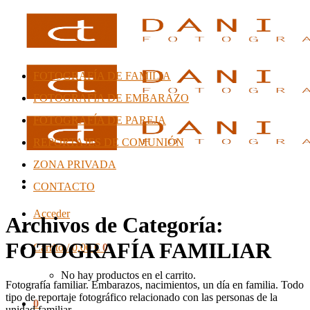
Skip
to
content
FOTOGRAFÍA DE FAMILIA
FOTOGRAFÍA DE EMBARAZO
FOTOGRAFÍA DE PAREJA
REPORTAJES DE COMUNIÓN
ZONA PRIVADA
CONTACTO
Acceder
Archivos de Categoría:
FOTOGRAFÍA FAMILIAR
Carrito /
0,00
€
0
No hay productos en el carrito.
Fotografía familiar. Embarazos, nacimientos, un día en familia. Todo
tipo de reportaje fotográfico relacionado con las personas de la
0
unidad familiar.