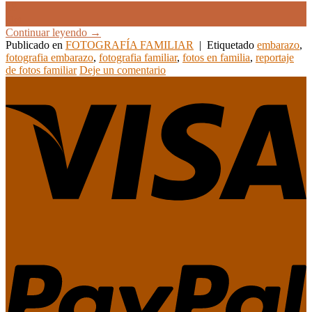
28
Oct
Continuar leyendo
→
Publicado en
FOTOGRAFÍA FAMILIAR
|
Etiquetado
embarazo
,
fotografia embarazo
,
fotografia familiar
,
fotos en familia
,
reportaje
de fotos familiar
Deje un comentario