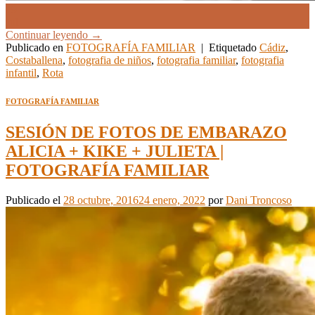
19
Jul
Continuar leyendo
→
Publicado en
FOTOGRAFÍA FAMILIAR
|
Etiquetado
Cádiz
,
Costaballena
,
fotografia de niños
,
fotografia familiar
,
fotografia
infantil
,
Rota
FOTOGRAFÍA FAMILIAR
SESIÓN DE FOTOS DE EMBARAZO
ALICIA + KIKE + JULIETA |
FOTOGRAFÍA FAMILIAR
Publicado el
28 octubre, 2016
24 enero, 2022
por
Dani Troncoso